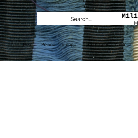
Mili
M
Home
Poland
Europe
North & Central America